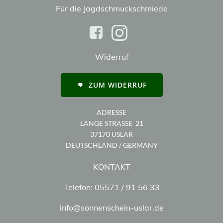
Für die Jagdschmuckschmiede
Widerruf
ZUM WIDERRUF
ADRESSE
LANGE STRASSE 21
37170 USLAR
DEUTSCHLAND / GERMANY
KONTAKT
Telefon: 05571 / 91 56 33
info@sonnenschein-uslar.de