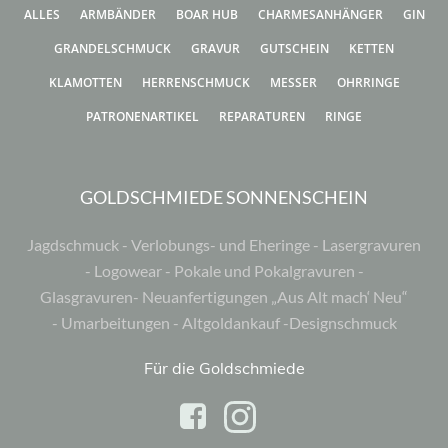
gewählt
ALLES
ARMBÄNDER
BOAR HUB
CHARMESANHÄNGER
GIN
werden
GRANDELSCHMUCK
GRAVUR
GUTSCHEIN
KETTEN
KLAMOTTEN
HERRENSCHMUCK
MESSER
OHRRINGE
PATRONENARTIKEL
REPARATUREN
RINGE
GOLDSCHMIEDE SONNENSCHEIN
Jagdschmuck - Verlobungs- und Eheringe - Lasergravuren
- Logowear - Pokale und Pokalgravuren -
Glasgravuren- Neuanfertigungen „Aus Alt mach‘ Neu“
- Umarbeitungen - Altgoldankauf -Designschmuck
Für die Goldschmiede