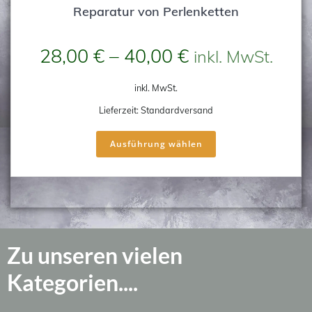
Reparatur von Perlenketten
28,00
€
–
40,00
€
inkl. MwSt.
inkl. MwSt.
Lieferzeit:
Standardversand
Dieses
Ausführung wählen
Produkt
weist
mehrere
Varianten
auf.
Die
Optionen
Zu unseren vielen
können
auf
Kategorien....
der
Produktseite