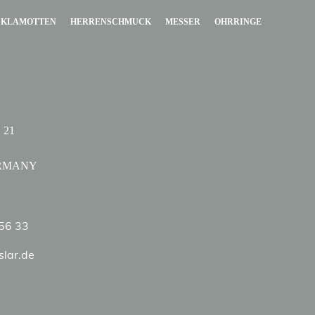
KLAMOTTEN
HERRENSCHMUCK
MESSER
OHRRINGE
 21
ERMANY
 56 33
slar.de